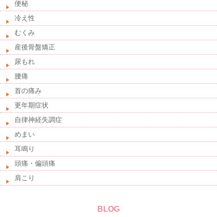
便秘
冷え性
むくみ
産後骨盤矯正
尿もれ
腰痛
首の痛み
更年期症状
自律神経失調症
めまい
耳鳴り
頭痛・偏頭痛
肩こり
BLOG