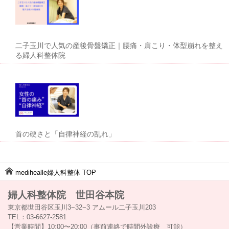
二子玉川で人気の産後骨盤矯正｜腰痛・肩こり・体型崩れを整え
る婦人科整体院
首の硬さと「自律神経の乱れ」
medihealle婦人科整体
TOP
婦人科整体院 世田谷本院
東京都世田谷区玉川3−32−3 アムール二子玉川203
TEL：03-6627-2581
【営業時間】10:00〜20:00（事前連絡で時間外診療 可能）