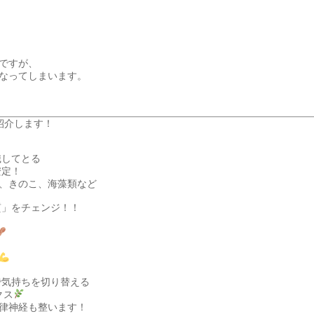
ですが、
なってしまいます。
紹介します！
識してとる
安定！
、きのこ、海藻類など
質」をチェンジ！！
で気持ちを切り替える
クス
律神経も整います！