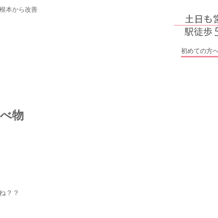
根本から改善
初めての方
食べ物
ね？？