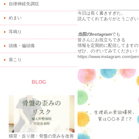
自律神経失調症
今日は長く書きすぎた。
めまい
読んでくれてありがとうござい
耳鳴り
当院のInstagram
でも
皆さんにお役立ちできる
情報を定期的に配信してますの
頭痛・偏頭痛
ぜひ、のぞいてみてください！
https://www.instagram.com/p
肩こり
BLOG
猫背・反り腰・骨盤の歪みを改善