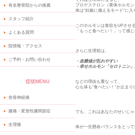
プロゲステロン（黄体ホルモン
有名整骨院からの推薦
体は“妊娠に備えるモード”に入
スタッフ紹介
このホルモンは食欲をUPさせ
「もっと食べたい！」って感じ
よくある質問
院情報・アクセス
⠀
さらに生理前は、
ご予約・お問い合わせ
・血糖値が乱れやすい
・幸せホルモン「セロトニン」
症状MENU
などの理由も重なって、
心も体も“食べたい！”が止まり
坐骨神経痛
⠀
膝痛・変形性膝関節症
でも、これはあなたのせいじゃ
生理痛
体が一生懸命バランスをとって