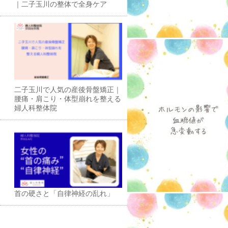
｜二子玉川の整体で全身ケア
二子玉川で人気の産後骨盤矯正｜
腰痛・肩こり・体型崩れを整える
婦人科整体院
首の硬さと「自律神経の乱れ」