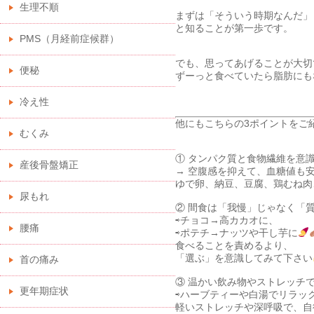
生理不順
まずは「そういう時期なんだ」
と知ることが第一歩です。
PMS（月経前症候群）
でも、思ってあげることが大切
便秘
ずーっと食べていたら脂肪にも
冷え性
他にもこちらの3ポイントをご
むくみ
① タンパク質と食物繊維を意
産後骨盤矯正
→ 空腹感を抑えて、血糖値も
ゆで卵、納豆、豆腐、鶏むね肉
尿もれ
② 間食は「我慢」じゃなく「
⇨チョコ→高カカオに、
腰痛
⇨ポテチ→ナッツや干し芋に
食べることを責めるより、
「選ぶ」を意識してみて下さい
首の痛み
③ 温かい飲み物やストレッチ
更年期症状
⇨ハーブティーや白湯でリラッ
軽いストレッチや深呼吸で、自