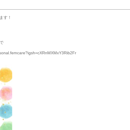
ます！
で
ersonal.femcare?igsh=cXRnMXMxY3Rib2Fr